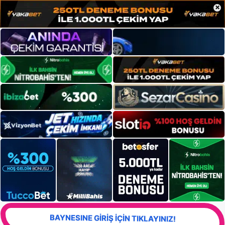
×
BAYNESINE GİRİŞ İÇİN TIKLAYINIZ!