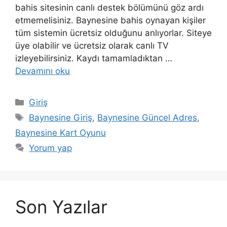
bahis sitesinin canlı destek bölümünü göz ardı
etmemelisiniz. Baynesine bahis oynayan kişiler
tüm sistemin ücretsiz olduğunu anlıyorlar. Siteye
üye olabilir ve ücretsiz olarak canlı TV
izleyebilirsiniz. Kaydı tamamladıktan …
Devamını oku
Kategoriler
Giriş
Etiketler
Baynesine Giriş
,
Baynesine Güncel Adres
,
Baynesine Kart Oyunu
Yorum yap
Son Yazılar