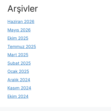
Arşivler
Haziran 2026
Mayıs 2026
Ekim 2025
Temmuz 2025
Mart 2025
Şubat 2025
Ocak 2025
Aralık 2024
Kasım 2024
Ekim 2024