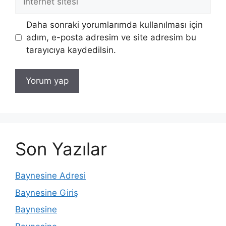
sitesi
Daha sonraki yorumlarımda kullanılması için
adım, e-posta adresim ve site adresim bu
tarayıcıya kaydedilsin.
Son Yazılar
Baynesine Adresi
Baynesine Giriş
Baynesine