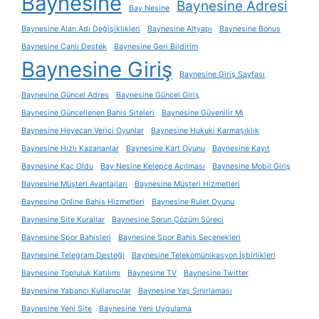
Baynesine
Baynesine Adresi
Bay Nesine
Baynesine Alan Adı Değişiklikleri
Baynesine Altyapı
Baynesine Bonus
Baynesine Canlı Destek
Baynesine Geri Bildirim
Baynesine Giriş
Baynesine Giriş Sayfası
Baynesine Güncel Adres
Baynesine Güncel Giriş
Baynesine Güncellenen Bahis Siteleri
Baynesine Güvenilir Mi
Baynesine Heyecan Verici Oyunlar
Baynesine Hukuki Karmaşıklık
Baynesine Hızlı Kazananlar
Baynesine Kart Oyunu
Baynesine Kayıt
Baynesine Kaç Oldu
Bay Nesine Kelepçe Açılması
Baynesine Mobil Giriş
Baynesine Müşteri Avantajları
Baynesine Müşteri Hizmetleri
Baynesine Online Bahis Hizmetleri
Baynesine Rulet Oyunu
Baynesine Site Kurallar
Baynesine Sorun Çözüm Süreci
Baynesine Spor Bahisleri
Baynesine Spor Bahis Seçenekleri
Baynesine Telegram Desteği
Baynesine Telekomünikasyon İşbirlikleri
Baynesine Topluluk Katılımı
Baynesine TV
Baynesine Twitter
Baynesine Yabancı Kullanıcılar
Baynesine Yaş Sınırlaması
Baynesine Yeni Site
Baynesine Yeni Uygulama