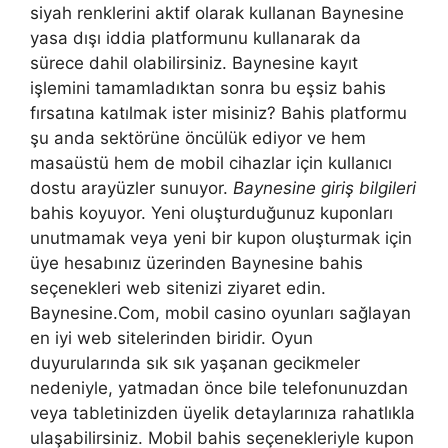
siyah renklerini aktif olarak kullanan Baynesine
yasa dışı iddia platformunu kullanarak da
sürece dahil olabilirsiniz. Baynesine kayıt
işlemini tamamladıktan sonra bu eşsiz bahis
fırsatına katılmak ister misiniz? Bahis platformu
şu anda sektörüne öncülük ediyor ve hem
masaüstü hem de mobil cihazlar için kullanıcı
dostu arayüzler sunuyor.
Baynesine giriş bilgileri
bahis koyuyor. Yeni oluşturduğunuz kuponları
unutmamak veya yeni bir kupon oluşturmak için
üye hesabınız üzerinden Baynesine bahis
seçenekleri web sitenizi ziyaret edin.
Baynesine.Com, mobil casino oyunları sağlayan
en iyi web sitelerinden biridir. Oyun
duyurularında sık sık yaşanan gecikmeler
nedeniyle, yatmadan önce bile telefonunuzdan
veya tabletinizden üyelik detaylarınıza rahatlıkla
ulaşabilirsiniz. Mobil bahis seçenekleriyle kupon