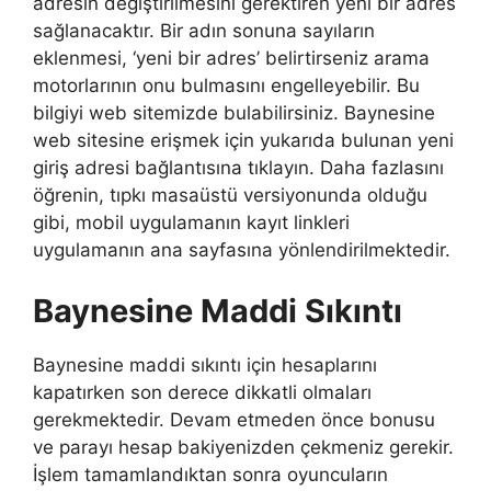
adresin değiştirilmesini gerektiren yeni bir adres
sağlanacaktır. Bir adın sonuna sayıların
eklenmesi, ‘yeni bir adres’ belirtirseniz arama
motorlarının onu bulmasını engelleyebilir. Bu
bilgiyi web sitemizde bulabilirsiniz. Baynesine
web sitesine erişmek için yukarıda bulunan yeni
giriş adresi bağlantısına tıklayın. Daha fazlasını
öğrenin, tıpkı masaüstü versiyonunda olduğu
gibi, mobil uygulamanın kayıt linkleri
uygulamanın ana sayfasına yönlendirilmektedir.
Baynesine Maddi Sıkıntı
Baynesine maddi sıkıntı için hesaplarını
kapatırken son derece dikkatli olmaları
gerekmektedir. Devam etmeden önce bonusu
ve parayı hesap bakiyenizden çekmeniz gerekir.
İşlem tamamlandıktan sonra oyuncuların