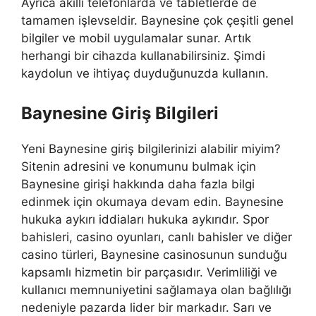
Ayrıca akıllı telefonlarda ve tabletlerde de
tamamen işlevseldir. Baynesine çok çeşitli genel
bilgiler ve mobil uygulamalar sunar. Artık
herhangi bir cihazda kullanabilirsiniz. Şimdi
kaydolun ve ihtiyaç duyduğunuzda kullanın.
Baynesine Giriş Bilgileri
Yeni Baynesine giriş bilgilerinizi alabilir miyim?
Sitenin adresini ve konumunu bulmak için
Baynesine girişi hakkında daha fazla bilgi
edinmek için okumaya devam edin. Baynesine
hukuka aykırı iddiaları hukuka aykırıdır. Spor
bahisleri, casino oyunları, canlı bahisler ve diğer
casino türleri, Baynesine casinosunun sunduğu
kapsamlı hizmetin bir parçasıdır. Verimliliği ve
kullanıcı memnuniyetini sağlamaya olan bağlılığı
nedeniyle pazarda lider bir markadır. Sarı ve