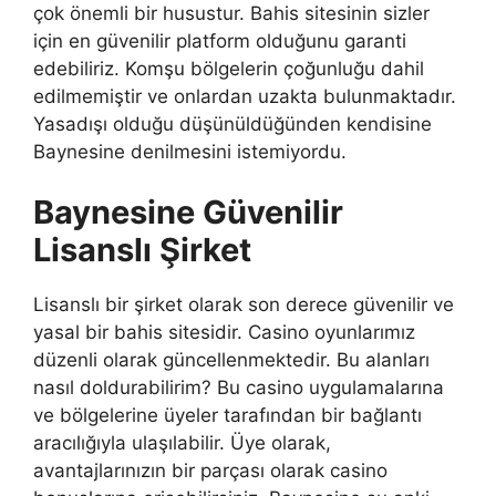
çok önemli bir husustur. Bahis sitesinin sizler
için en güvenilir platform olduğunu garanti
edebiliriz. Komşu bölgelerin çoğunluğu dahil
edilmemiştir ve onlardan uzakta bulunmaktadır.
Yasadışı olduğu düşünüldüğünden kendisine
Baynesine denilmesini istemiyordu.
Baynesine Güvenilir
Lisanslı Şirket
Lisanslı bir şirket olarak son derece güvenilir ve
yasal bir bahis sitesidir. Casino oyunlarımız
düzenli olarak güncellenmektedir. Bu alanları
nasıl doldurabilirim? Bu casino uygulamalarına
ve bölgelerine üyeler tarafından bir bağlantı
aracılığıyla ulaşılabilir. Üye olarak,
avantajlarınızın bir parçası olarak casino