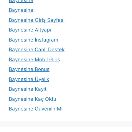
Baynesine
Baynesine
Baynesine Giriş Sayfası
Baynesine Altyapı
Baynesine İnstagram
Baynesine Canlı Destek
Baynesine Mobil Giriş
Baynesine Bonus
Baynesine Üyelik
Baynesine Kayıt
Baynesine Kaç Oldu
Baynesine Güvenilir Mi