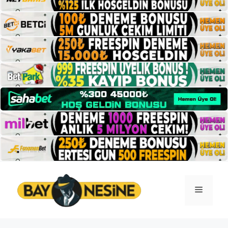
İçeriğe
atla
Menü