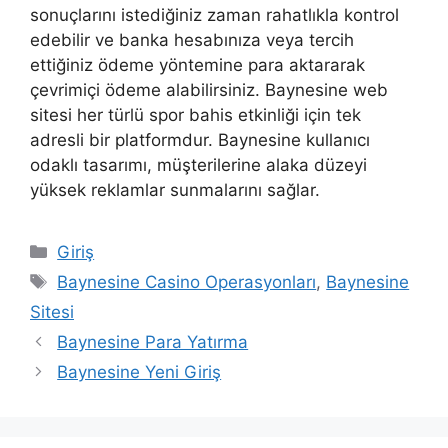
sonuçlarını istediğiniz zaman rahatlıkla kontrol
edebilir ve banka hesabınıza veya tercih
ettiğiniz ödeme yöntemine para aktararak
çevrimiçi ödeme alabilirsiniz. Baynesine web
sitesi her türlü spor bahis etkinliği için tek
adresli bir platformdur. Baynesine kullanıcı
odaklı tasarımı, müşterilerine alaka düzeyi
yüksek reklamlar sunmalarını sağlar.
Kategoriler
Giriş
Etiketler
Baynesine Casino Operasyonları
,
Baynesine
Sitesi
Baynesine Para Yatırma
Baynesine Yeni Giriş