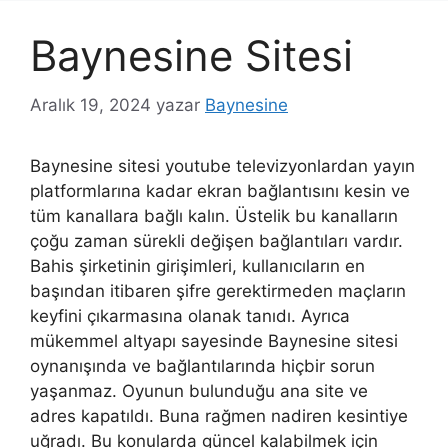
Baynesine Sitesi
Aralık 19, 2024
yazar
Baynesine
Baynesine sitesi youtube televizyonlardan yayın
platformlarına kadar ekran bağlantısını kesin ve
tüm kanallara bağlı kalın. Üstelik bu kanalların
çoğu zaman sürekli değişen bağlantıları vardır.
Bahis şirketinin girişimleri, kullanıcıların en
başından itibaren şifre gerektirmeden maçların
keyfini çıkarmasına olanak tanıdı. Ayrıca
mükemmel altyapı sayesinde Baynesine sitesi
oynanışında ve bağlantılarında hiçbir sorun
yaşanmaz. Oyunun bulunduğu ana site ve
adres kapatıldı. Buna rağmen nadiren kesintiye
uğradı. Bu konularda güncel kalabilmek için