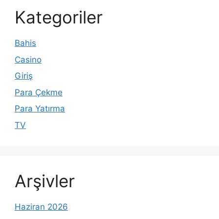
Kategoriler
Bahis
Casino
Giriş
Para Çekme
Para Yatırma
TV
Arşivler
Haziran 2026